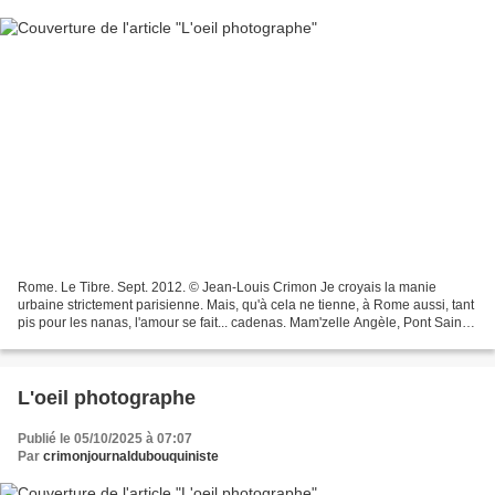
Rome. Le Tibre. Sept. 2012. © Jean-Louis Crimon Je croyais la manie
urbaine strictement parisienne. Mais, qu'à cela ne tienne, à Rome aussi, tant
pis pour les nanas, l'amour se fait... cadenas. Mam'zelle Angèle, Pont Saint-
Angel... Amour éternel... L'amour...
L'oeil photographe
Publié le 05/10/2025 à 07:07
Par
crimonjournaldubouquiniste