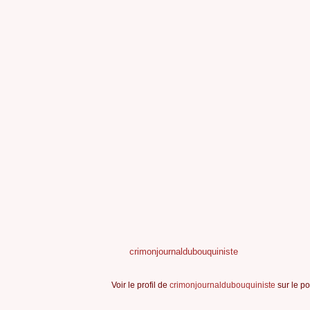
crimonjournaldubouquiniste
Voir le profil de
crimonjournaldubouquiniste
sur le po