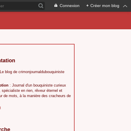
Connexion
+
Créer mon blog
tation
 Le blog de crimonjournaldubouquiniste
ption
: Journal d'un bouquiniste curieux
, spécialiste en rien, rêveur éternel et
ur de mots, à la manière des cracheurs de
t
rche