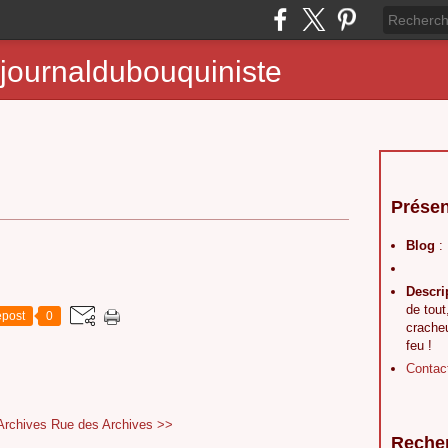
journaldubouquiniste
Présen
Blog
:
Descri
de tout
post
0
crache
feu !
Contac
Archives
Rue des Archives >>
Reche