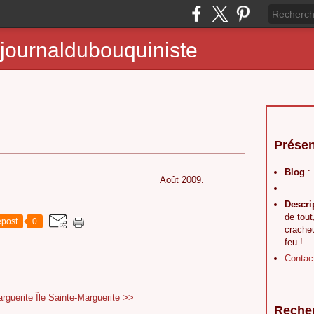
journaldubouquiniste
Présen
Blog
:
Crimon Août 2009.
Descri
de tout
post
0
crache
feu !
Contac
arguerite
Île Sainte-Marguerite >>
Reche