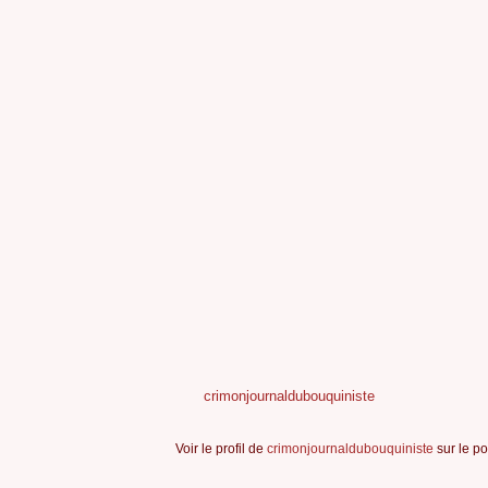
crimonjournaldubouquiniste
Voir le profil de
crimonjournaldubouquiniste
sur le po