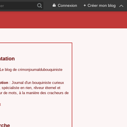
Connexion
+
Créer mon blog
tation
 Le blog de crimonjournaldubouquiniste
ption
: Journal d'un bouquiniste curieux
, spécialiste en rien, rêveur éternel et
ur de mots, à la manière des cracheurs de
t
rche