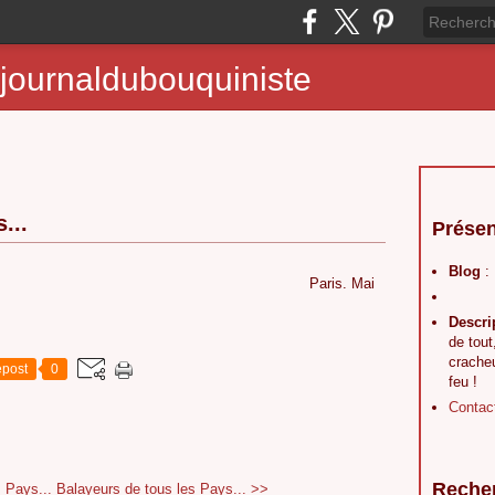
journaldubouquiniste
...
Présen
Blog
:
 Crimon Paris. Mai
Descri
de tout
crache
post
0
feu !
Contac
Reche
 Pays...
Balayeurs de tous les Pays... >>