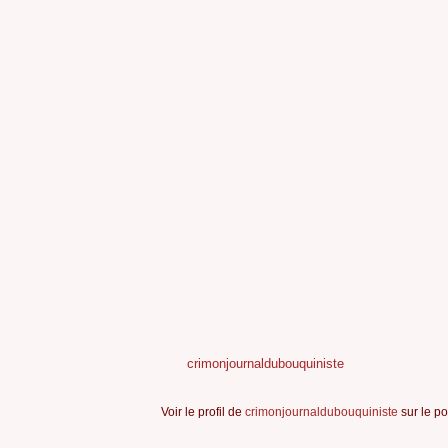
crimonjournaldubouquiniste
Voir le profil de
crimonjournaldubouquiniste
sur le po