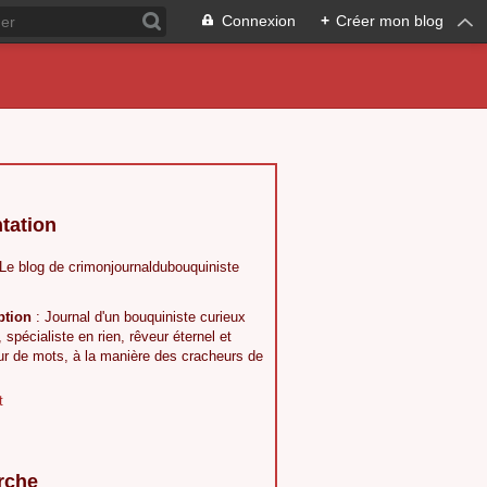
Connexion
+
Créer mon blog
tation
 Le blog de crimonjournaldubouquiniste
ption
: Journal d'un bouquiniste curieux
, spécialiste en rien, rêveur éternel et
ur de mots, à la manière des cracheurs de
t
rche