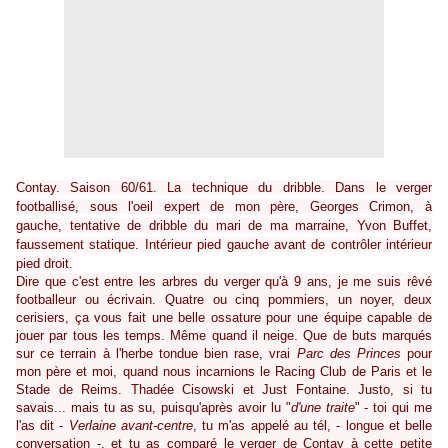
Contay. Saison 60/61. La technique du dribble. Dans le verger
footballisé, sous l'oeil expert de mon père, Georges Crimon, à
gauche, tentative de dribble du mari de ma marraine, Yvon Buffet,
faussement statique. Intérieur pied gauche avant de contrôler intérieur
pied droit.
Dire que c'est entre les arbres du verger qu'à 9 ans, je me suis rêvé
footballeur ou écrivain. Quatre ou cinq pommiers, un noyer, deux
cerisiers, ça vous fait une belle ossature pour une équipe capable de
jouer par tous les temps. Même quand il neige. Que de buts marqués
sur ce terrain à l'herbe tondue bien rase, vrai
Parc des Princes
pour
mon père et moi, quand nous incarnions le Racing Club de Paris et le
Stade de Reims. Thadée Cisowski et Just Fontaine. Justo, si tu
savais... mais tu as su, puisqu'après avoir lu "
d'une traite
" - toi qui me
l'as dit -
Verlaine avant-centre
, tu m'as appelé au tél, - longue et belle
conversation -, et tu as comparé le verger de Contay à cette petite