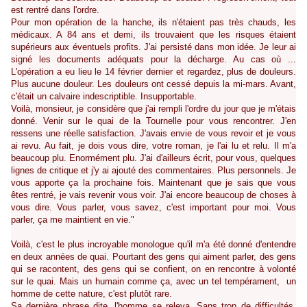
est rentré dans l'ordre.
Pour mon opération de la hanche, ils n'étaient pas très chauds, les
médicaux. A 84 ans et demi, ils trouvaient que les risques étaient
supérieurs aux éventuels profits. J'ai persisté dans mon idée. Je leur ai
signé les documents adéquats pour la décharge. Au cas où ...
L'opération a eu lieu le 14 février dernier et regardez, plus de douleurs.
Plus aucune douleur. Les douleurs ont cessé depuis la mi-mars. Avant,
c'était un calvaire indescriptible. Insupportable.
Voilà, monsieur, je considère que j'ai rempli l'ordre du jour que je m'étais
donné. Venir sur le quai de la Tournelle pour vous rencontrer. J'en
ressens une réelle satisfaction. J'avais envie de vous revoir et je vous
ai revu. Au fait, je dois vous dire, votre roman, je l'ai lu et relu. Il m'a
beaucoup plu. Enormément plu. J'ai d'ailleurs écrit, pour vous, quelques
lignes de critique et j'y ai ajouté des commentaires. Plus personnels. Je
vous apporte ça la prochaine fois. Maintenant que je sais que vous
êtes rentré, je vais revenir vous voir. J'ai encore beaucoup de choses à
vous dire. Vous parler, vous savez, c'est important pour moi. Vous
parler, ça me maintient en vie."
Voilà, c'est le plus incroyable monologue qu'il m'a été donné d'entendre
en deux années de quai. Pourtant des gens qui aiment parler, des gens
qui se racontent, des gens qui se confient, on en rencontre à volonté
sur le quai. Mais un humain comme ça, avec un tel tempérament, un
homme de cette nature, c'est plutôt rare.
Sa dernière phrase dite, l'homme se releva. Sans trop de difficultés.