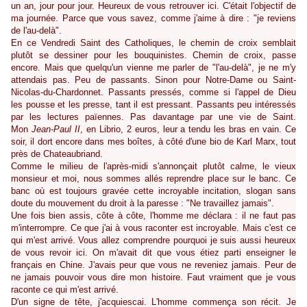
un an, jour pour jour. Heureux de vous retrouver ici. C'était l'objectif de
ma journée. Parce que vous savez, comme j'aime à dire : "je reviens
de l'au-delà".
En ce Vendredi Saint des Catholiques, le chemin de croix semblait
plutôt se dessiner pour les bouquinistes. Chemin de croix, passe
encore. Mais que quelqu'un vienne me parler de "l'au-delà", je ne m'y
attendais pas. Peu de passants. Sinon pour Notre-Dame ou Saint-
Nicolas-du-Chardonnet. Passants pressés, comme si l'appel de Dieu
les pousse et les presse, tant il est pressant. Passants peu intéressés
par les lectures païennes. Pas davantage par une vie de Saint.
Mon
Jean-Paul II
, en Librio, 2 euros, leur a tendu les bras en vain. Ce
soir, il dort encore dans mes boîtes, à côté d'une bio de Karl Marx, tout
près de Chateaubriand.
Comme le milieu de l'après-midi s'annonçait plutôt calme, le vieux
monsieur et moi, nous sommes allés reprendre place sur le banc. Ce
banc où est toujours gravée cette incroyable incitation, slogan sans
doute du mouvement du droit à la paresse : "Ne travaillez jamais".
Une fois bien assis, côte à côte, l'homme me déclara : il ne faut pas
m'interrompre. Ce que j'ai à vous raconter est incroyable. Mais c'est ce
qui m'est arrivé. Vous allez comprendre pourquoi je suis aussi heureux
de vous revoir ici. On m'avait dit que vous étiez parti enseigner le
français en Chine. J'avais peur que vous ne reveniez jamais. Peur de
ne jamais pouvoir vous dire mon histoire. Faut vraiment que je vous
raconte ce qui m'est arrivé.
D'un signe de tête, j'acquiescai. L'homme commença son récit. Je