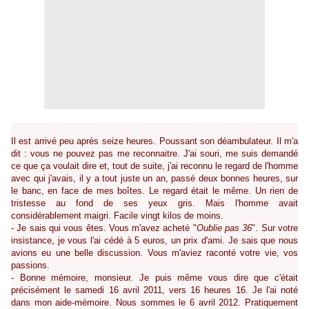
Il est arrivé peu après seize heures. Poussant son déambulateur. Il m'a
dit : vous ne pouvez pas me reconnaitre. J'ai souri, me suis demandé
ce que ça voulait dire et, tout de suite, j'ai reconnu le regard de l'homme
avec qui j'avais, il y a tout juste un an, passé deux bonnes heures, sur
le banc, en face de mes boîtes. Le regard était le même. Un rien de
tristesse au fond de ses yeux gris. Mais l'homme avait
considérablement maigri. Facile vingt kilos de moins.
- Je sais qui vous êtes. Vous m'avez acheté "
Oublie pas 36
". Sur votre
insistance, je vous l'ai cédé à 5 euros, un prix d'ami. Je sais que nous
avions eu une belle discussion. Vous m'aviez raconté votre vie, vos
passions.
- Bonne mémoire, monsieur. Je puis même vous dire que c'était
précisément le samedi 16 avril 2011, vers 16 heures 16. Je l'ai noté
dans mon aide-mémoire. Nous sommes le 6 avril 2012. Pratiquement