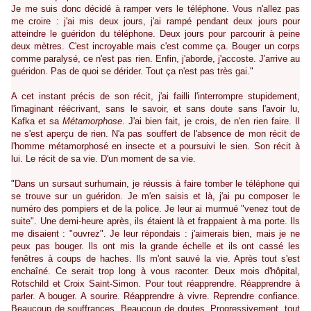
Je me suis donc décidé à ramper vers le téléphone. Vous n'allez pas
me croire : j'ai mis deux jours, j'ai rampé pendant deux jours pour
atteindre le guéridon du téléphone. Deux jours pour parcourir à peine
deux mètres. C'est incroyable mais c'est comme ça. Bouger un corps
comme paralysé, ce n'est pas rien. Enfin, j'aborde, j'accoste. J'arrive au
guéridon. Pas de quoi se dérider. Tout ça n'est pas très gai."
A cet instant précis de son récit, j'ai failli l'interrompre stupidement,
l'imaginant réécrivant, sans le savoir, et sans doute sans l'avoir lu,
Kafka et sa
Métamorphose
. J'ai bien fait, je crois, de n'en rien faire. Il
ne s'est aperçu de rien. N'a pas souffert de l'absence de mon récit de
l'homme métamorphosé en insecte et a poursuivi le sien. Son récit à
lui. Le récit de sa vie. D'un moment de sa vie.
"Dans un sursaut surhumain, je réussis à faire tomber le téléphone qui
se trouve sur un guéridon. Je m'en saisis et là, j'ai pu composer le
numéro des pompiers et de la police. Je leur ai murmué "venez tout de
suite". Une demi-heure après, ils étaient là et frappaient à ma porte. Ils
me disaient : "ouvrez". Je leur répondais : j'aimerais bien, mais je ne
peux pas bouger. Ils ont mis la grande échelle et ils ont cassé les
fenêtres à coups de haches. Ils m'ont sauvé la vie. Après tout s'est
enchaîné. Ce serait trop long à vous raconter. Deux mois d'hôpital,
Rotschild et Croix Saint-Simon. Pour tout réapprendre. Réapprendre à
parler. A bouger. A sourire. Réapprendre à vivre. Reprendre confiance.
Beaucoup de souffrances. Beaucoup de doutes. Progressivement, tout